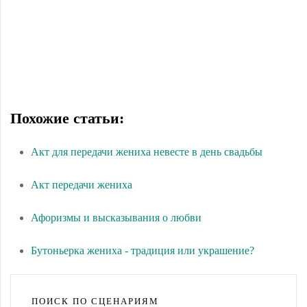
Чтобы скачать весь текст одним файлом (всё в
архиве), нужно войди на сайт
регистрация
Похожие статьи:
Акт для передачи жениха невесте в день свадьбы
Акт передачи жениха
Афоризмы и высказывания о любви
Бутоньерка жениха - традиция или украшение?
ПОИСК ПО СЦЕНАРИЯМ