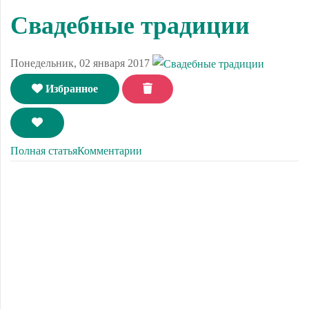
Свадебные традиции
Понедельник, 02 января 2017
Избранное
Полная статья
Комментарии
Свадебные традиции русской национальной свадьбы
складывались на протяжении многих веков. Одни традиции
забывались, на их место приходили другие. Сейчас
некоторые традиции вовсе канули в лету, некоторые
видоизменились и остались в современном свадебном
обряде. В наше время интерес к свадьбе по старинным
обрядам значительно возрос, многие пары хотят сделать
свадьбу максимально похожей на ту, какая была у наших