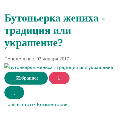
Бутоньерка жениха -
традиция или
украшение?
Понедельник, 02 января 2017
Избранное
Полная статья
Комментарии
Букетик невесты
- это первым делом украшение, он
подчеркивает важность этой персоны. Но почему так
мало внимания уделяется жениху? Ведь он был