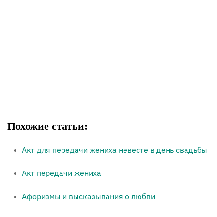
Копирование материала разрешено только
активной ссылкой на страницу!!
Чтобы скачать весь текст одним файлом (всё в
архиве), нужно войди на сайт
регистрация
Похожие статьи:
Акт для передачи жениха невесте в день свадьбы
Акт передачи жениха
Афоризмы и высказывания о любви