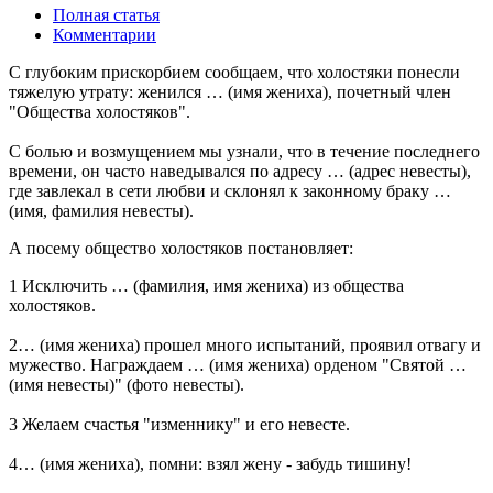
Полная статья
Комментарии
С глубоким прискорбием сообщаем, что холостяки понесли
тяжелую утрату: женился … (имя жениха), почетный член
"Общества холостяков".
С болью и возмущением мы узнали, что в течение последнего
времени, он часто наведывался по адресу … (адрес невесты),
где завлекал в сети любви и склонял к законному браку …
(имя, фамилия невесты).
А посему общество холостяков постановляет:
1 Исключить … (фамилия, имя жениха) из общества
холостяков.
2… (имя жениха) прошел много испытаний, проявил отвагу и
мужество. Награждаем … (имя жениха) орденом "Святой …
(имя невесты)" (фото невесты).
3 Желаем счастья "изменнику" и его невесте.
4… (имя жениха), помни: взял жену - забудь тишину!