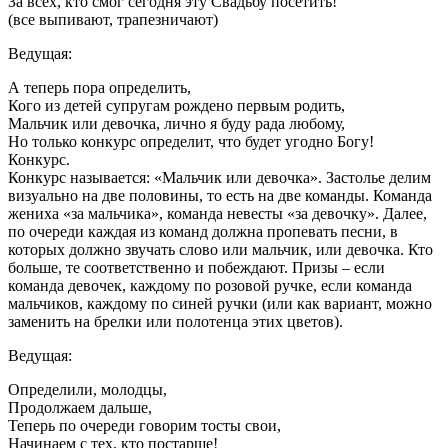
За всех, кто смог сегодня эту Свадьбу посетить!
(все выпивают, трапезничают)
Ведущая:
А теперь пора определить,
Кого из детей супругам рождено первым родить,
Мальчик или девочка, лично я буду рада любому,
Но только конкурс определит, что будет угодно Богу!
Конкурс.
Конкурс называется: «Мальчик или девочка». Застолье делим
визуально на две половины, то есть на две команды. Команда
жениха «за мальчика», команда невесты «за девочку». Далее,
по очереди каждая из команд должна пропевать песни, в
которых должно звучать слово или мальчик, или девочка. Кто
больше, те соответственно и побеждают. Призы – если
команда девочек, каждому по розовой ручке, если команда
мальчиков, каждому по синей ручки (или как вариант, можно
заменить на брелки или полотенца этих цветов).
Ведущая:
Определили, молодцы,
Продолжаем дальше,
Теперь по очереди говорим тосты свои,
Начинаем с тех, кто постарше!