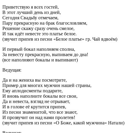
Приветствую я всех гостей,
В этот лучший день из дней,
Сегодня Свадьбу отмечаем,
Пару прекрасную на брак благословляем,
Решение скажу сразу очень смелое,
И так идёт невесте это платье белое.
(звучит припев из песни «Белое платье» гр. Чай вдвоём)
И первый бокал наполняем сполна,
За невесту прекрасную, выпиваем до дна!
(все наполняют бокалы и выпивают)
Ведущая:
Да и на жениха вы посмотрите,
Пример для многих мужчин нашей страны,
Ему аплодисменты подарите,
И вновь наполните бокалы все свои,
Да и невеста, взгляд не отрывает,
И в голове её крутится припев,
Из песни знаменитой, что все знают,
И прозвучит он над нами пролетев!
(звучит припев из песни «О Боже, какой мужчина» Натали)
Ведущая: