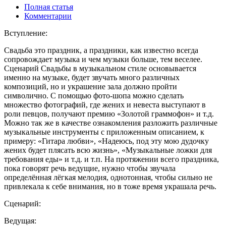
Полная статья
Комментарии
Вступление:
Свадьба это праздник, а праздники, как известно всегда
сопровождает музыка и чем музыки больше, тем веселее.
Сценарий Свадьбы в музыкальном стиле основывается
именно на музыке, будет звучать много различных
композиций, но и украшение зала должно пройти
символично. С помощью фото-шопа можно сделать
множество фотографий, где жених и невеста выступают в
роли певцов, получают премию «Золотой граммофон» и т.д.
Можно так же в качестве ознакомления разложить различные
музыкальные инструменты с приложенным описанием, к
примеру: «Гитара любви», «Надеюсь, под эту мою дудочку
жених будет плясать всю жизнь», «Музыкальные ложки для
требования еды» и т.д. и т.п. На протяжении всего праздника,
пока говорят речь ведущие, нужно чтобы звучала
определённая лёгкая мелодия, однотонная, чтобы сильно не
привлекала к себе внимания, но в тоже время украшала речь.
Сценарий:
Ведущая: