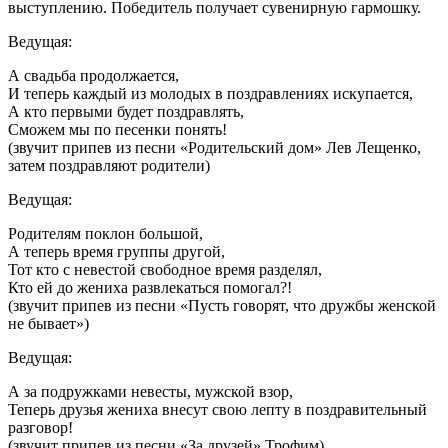
выступлению. Победитель получает сувенирную гармошку.
Ведущая:
А свадьба продолжается,
И теперь каждый из молодых в поздравлениях искупается,
А кто первыми будет поздравлять,
Сможем мы по песенки понять!
(звучит припев из песни «Родительский дом» Лев Лещенко,
затем поздравляют родители)
Ведущая:
Родителям поклон большой,
А теперь время группы другой,
Тот кто с невестой свободное время разделял,
Кто ей до жениха развлекаться помогал?!
(звучит припев из песни «Пусть говорят, что дружбы женской
не бывает»)
Ведущая:
А за подружками невесты, мужской взор,
Теперь друзья жениха внесут свою лепту в поздравительный
разговор!
(звучит припев из песни «За друзей» Трофим)