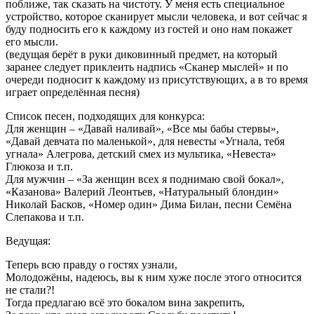
поближе, так сказать на чистоту. У меня есть специальное
устройство, которое сканирует мысли человека, и вот сейчас я
буду подносить его к каждому из гостей и оно нам покажет
его мысли.
(ведущая берёт в руки диковинный предмет, на который
заранее следует приклеить надпись «Сканер мыслей» и по
очереди подносит к каждому из присутствующих, а в то время
играет определённая песня)
Список песен, подходящих для конкурса:
Для женщин – «Давай наливай», «Все мы бабы стервы»,
«Давай девчата по маленькой», для невесты «Угнала, тебя
угнала» Алегрова, детский смех из мультика, «Невеста»
Глюкоза и т.п.
Для мужчин – «За женщин всех я поднимаю свой бокал»,
«Казанова» Валерий Леонтьев, «Натуральный блондин»
Николай Басков, «Номер один» Дима Билан, песни Семёна
Слепакова и т.п.
Ведущая:
Теперь всю правду о гостях узнали,
Молодожёны, надеюсь, вы к ним хуже после этого относится
не стали?!
Тогда предлагаю всё это бокалом вина закрепить,