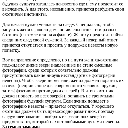
будущая супруга затаилась неизвестно где и ему предстоит ее
выследить. А для этого, несомненно, придется разбудить свои
охотничьи инстинкты.
Для начала нужно «напасть на след». Специально, чтобы
запутать жениха, около дома оставлены отпечатки разных
ботинок (на земле или на асфальте). Жениху предстоит найти
среди них след своей суженой. За каждый неверный ответ
придется откупаться и просить у подружек невесты новую
попытку.
Вот направление определено, но на пути жениха-охотника
поджидают дикие звери (наклеенные на стене смешные
фотографии, среди которых обязательно должны
присутствовать какие-нибудь нестандартные фотографии
невесты). Чтобы звери не мешали, жених должен поразить их
из лука (непривычное для современного человека оружие,
зато эффективно против диких зверей). В итоге охотник
должен попасть во всех зверей и оставить не тронутыми
фотографии будущей супруги. Если жених попадает в
фотографию невесты – придется откупаться. У хорошего
охотника должен быть превосходно развит нюх, поэтому
следующее задание – выбрать из различных вещей и
предметов тот, который пахнет любимыми духами невесты.
За семью замками