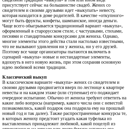
присутствует сейчас на большинстве свадеб. Жених со
свидетелем и своими друзьями идет «выкупать» невесту,
которая находится в доме родителей. В качестве «откупного»
могут быть фрукты, конфеты, шампанское, иногда деньги.
Чаще всего обыгрывается традиционный вариант «выкупа»,
оформленный в старорусском стиле, с частушками, стихами,
песнями и стандартными конкурсами для жениха. Однако,
многие элементы этого действа стали настолько известными,
что не вызывают удивления ни у жениха, ни у его друзей.
Поэтому все чаще организаторы пытаются включить в
сценарий «выкупа» новые и нестандартные элементы,
вдохнуть в него новую жизнь, при этом сохраняя основную
идею любимой всеми традиции.
Классический выкуп
В классическом варианте «выкупа» жених со свидетелем и
своими друзьями продвигается вверх по лестнице к квартире
невесты и на каждом этаже (или ступеньке) его поджидает
очередное испытание. Обычно от жениха требуют ответить на
какие либо вопросы (например, какого числа они с невестой
познакомились, какой подарок она подарила ему на прошлый
новый год и так далее). Также распространенные конкурсы те,
в которых жениху предстоит угадать какая туфелька из
выставленных принадлежит любимой, какой поцелуй из
отпечатанных на зеркале или листе бумаги оставила его