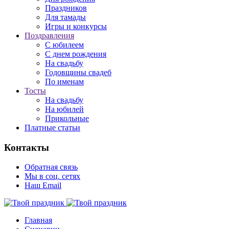
Праздников
Для тамады
Игры и конкурсы
Поздравления
С юбилеем
С днем рождения
На свадьбу
Годовщины свадеб
По именам
Тосты
На свадьбу
На юбилей
Прикольные
Платные статьи
Контакты
Обратная связь
Мы в соц. сетях
Наш Email
Главная