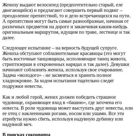
Жениху выдают велосипед (предпочтительно старый, еле
двигающийся) и предлагают совершить первый подвиг –
преодоление препятствий, то и дело встречающихся на пути.
А препятствия могут быть самые разнообразные, начиная от
различных предметов на дороге и заканчивая каким-нибудь
оригинальным маршрутом, идущим по траве, лестнице и так
далее.
Следующее испытание – на верность будущей супруге.
Жениха обступают соблазнительные красавицы (это могут
быть восточные танцовщицы, исполняющие танец живота,
стриптизерши в откровенных нарядах и так далее). Девушки
начинают соблазнять жениха, используя свое очарование.
Задача «молодого» - не засмеяться и хранить полное
хладнокровие. За ходом испытания тщательно следят
подружки невесты.
Как и любой герой, жених должен победить страшное
чудовище, охраняющее вход в «башню», где заточена его
невеста. В роли чудовища может выступать друг невесты, или
ее отец с наклеенными рогами, носом или ушами. Все эти
атрибуты нужно сбить, используя надувную дубинку или
надувной меч.
В поисках сокровища