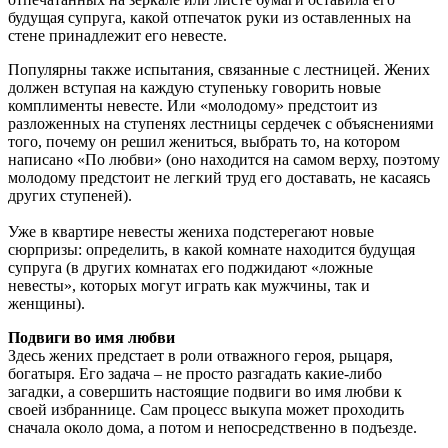
будущая супруга, какой отпечаток руки из оставленных на
стене принадлежит его невесте.
Популярны также испытания, связанные с лестницей. Жених
должен вступая на каждую ступеньку говорить новые
комплименты невесте. Или «молодому» предстоит из
разложенных на ступенях лестницы сердечек с объяснениями
того, почему он решил жениться, выбрать то, на котором
написано «По любви» (оно находится на самом верху, поэтому
молодому предстоит не легкий труд его доставать, не касаясь
других ступеней).
Уже в квартире невесты жениха подстерегают новые
сюрпризы: определить, в какой комнате находится будущая
супруга (в других комнатах его поджидают «ложные
невесты», которых могут играть как мужчины, так и
женщины).
Подвиги во имя любви
Здесь жених предстает в роли отважного героя, рыцаря,
богатыря. Его задача – не просто разгадать какие-либо
загадки, а совершить настоящие подвиги во имя любви к
своей избраннице. Сам процесс выкупа может проходить
сначала около дома, а потом и непосредственно в подъезде.