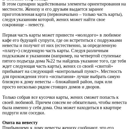
В этом сценарии задействованы элементы ориентирования на
местности. Жениху и его друзьям выдается заранее
приготовленная карта (первоначально – только часть карты),
следуя указаниям которой, жених может найти свое
сокровище – невесту.
Первая часть карты может привести «молодого» в любимое
кафе его будущей супруги, где он встретиться с подружками
невесты и получит от них (естественно, за определенную
«плату») следующую часть карты. Следуя различным
подсказкам и указаниям (например, на четвертой ступеньке
пятого подъезда дома №22 ты найдешь указание того, где тебя
ждет следующая часть карты), жених со своей «свитой»
прибывает на следующий «контрольный пункт». Местность
для прохождения этого «испытания» лучше выбрать самую
близкую к дому невесты – ближайший район, парк или
просто несколько рядом стоящих домов и дворов.
Только собрав все кусочки карты, жених сможет попасть к
своей любимой. Причем совсем не обязательно, чтобы невеста
была именно у себя дома. Она может находиться в квартире
подруги или соседки.
Охота на невесту
Прибывшему к дому невесты жениху сообщают, что его