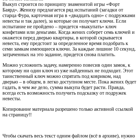
Выкуп строится по принципу знаменитой игры «Форт
Баярд». Жениху предлагается ряд испытаний (загадки от
старца Фура, карточная игра в «двадцать одно» с подружками
невесты и так далее), за которые он получает ключи. Если
испытание не пройдено – придется «выкупать» ключ
конфетами или деньгами. Когда жених соберет семь ключей и
окажется перед дверью квартиры, в которой скрывается
невеста, ему предстоит за определенное время подобрать к
семи замкам имеющиеся ключи. За каждые лишние 10 секунд,
затраченных на это задание, придется снова платить.
Можно усложнить задачу, намеренно повесив один замок, к
которому ни один ключ из уже найденных не подходит. Этот
таинственный ключ можно спрятать под ковриком, над
дверью – в общем, в легко доступном месте. Пока жених будет
гадать, в чем же дело, сумма выкупа будет расти. Правда,
всегда есть возможность получить подсказку от подружек
невесты.
Копирование материала разрешено только активной ссылкой
на страницу!!
Чтобы скачать весь текст одним файлом (всё в архиве), нужно