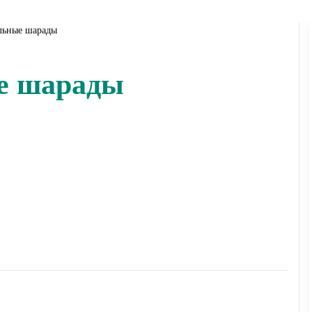
льные шарады
ые шарады
аду, а гости ее отгадывают. Тот, кто окажется первым,