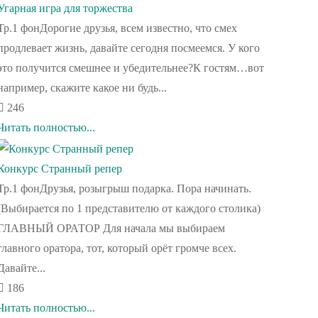
Угарная игра для торжества
Тр.1 фонДорогие друзья, всем известно, что смех
продлевает жизнь, давайте сегодня посмеемся. У кого
это получится смешнее и убедительнее?К гостям…вот
например, скажите какое ни будь...
246
Читать полностью...
Конкурс Странный репер
Тр.1 фонДрузья, розыгрыш подарка. Пора начинать.
(Выбирается по 1 представителю от каждого столика)
ГЛАВНЫЙ ОРАТОР Для начала мы выбираем
главного оратора, тот, который орёт громче всех.
Давайте...
186
Читать полностью...