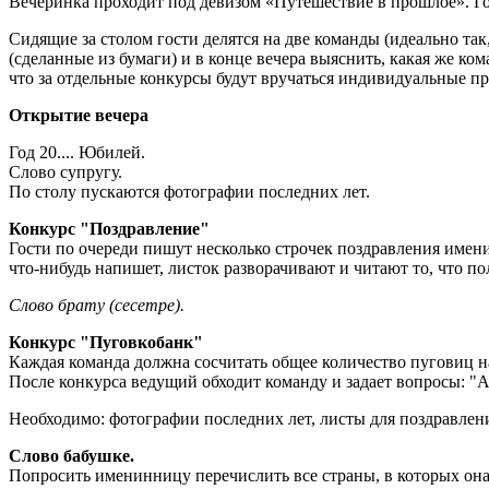
Вечеринка проходит под девизом «Путешествие в прошлое». Го
Сидящие за столом гости делятся на две команды (идеально так
(сделанные из бумаги) и в конце вечера выяснить, какая же 
что за отдельные конкурсы будут вручаться индивидуальные при
Открытие вечера
Год 20.... Юбилей.
Слово супругу.
По столу пускаются фотографии последних лет.
Конкурс "Поздравление"
Гости по очереди пишут несколько строчек поздравления имен
что-нибудь напишет, листок разворачивают и читают то, что п
Слово брату (сесетре).
Конкурс "Пуговкобанк"
Каждая команда должна сосчитать общее количество пуговиц н
После конкурса ведущий обходит команду и задает вопросы: "А 
Необходимо: фотографии последних лет, листы для поздравлени
Слово бабушке.
Попросить именинницу перечислить все страны, в которых она