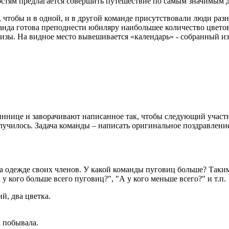
стям предлагается совершить путешествие по самым значимым д
, чтобы и в одной, и в другой команде присутствовали люди разн
команда готова преподнести юбиляру наибольшее количество цве
зы. На видное место вывешивается «календарь» - собранный из ц
иннице и заворачивают написанное так, чтобы следующий участн
олучилось. Задача команды – написать оригинальное поздравлени
а одежде своих членов. У какой команды пуговиц больше? Таки
у кого больше всего пуговиц?", "А у кого меньше всего?" и т.п.
й, два цветка.
 побывала.