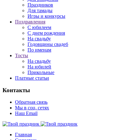
Праздников
Для тамады
Игры и конкурсы
Поздравления
С юбилеем
С днем рождения
На свадьбу
Годовщины свадеб
По именам
Тосты
На свадьбу
На юбилей
Прикольные
Платные статьи
Контакты
Обратная связь
Мы в соц. сетях
Наш Email
Главная