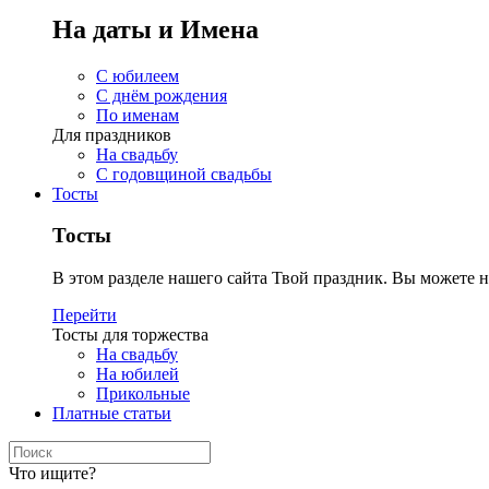
На даты и Имена
С юбилеем
С днём рождения
По именам
Для праздников
На свадьбу
С годовщиной свадьбы
Тосты
Тосты
В этом разделе нашего сайта Твой праздник. Вы можете н
Перейти
Тосты для торжества
На свадьбу
На юбилей
Прикольные
Платные статьи
Что ищите?