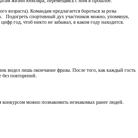
атам жизни юбиляра, перемещяясь с ним в прошлое.
ого возраста). Командам предлагается бороться за розы
тов. Подогреть спортивный дух участников можно, упомянув,
ифр год, чтоб никто не забывал, в каком году находится.
ик видел лишь окончание фразы. После того, как каждый гость
е без повторений.
м конкурсом можно познакомить незнакомых ранее людей.