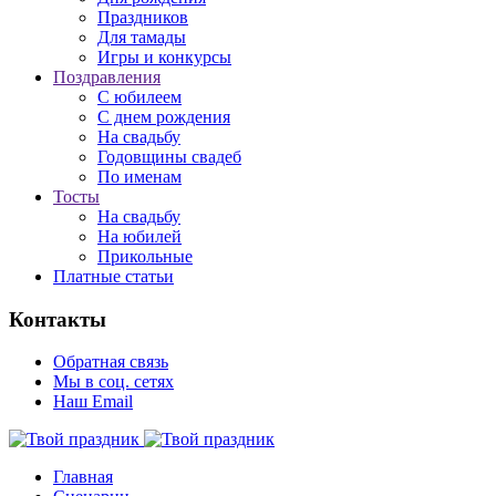
Праздников
Для тамады
Игры и конкурсы
Поздравления
С юбилеем
С днем рождения
На свадьбу
Годовщины свадеб
По именам
Тосты
На свадьбу
На юбилей
Прикольные
Платные статьи
Контакты
Обратная связь
Мы в соц. сетях
Наш Email
Главная