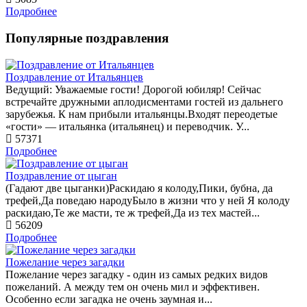
Подробнее
Популярные поздравления
Поздравление от Итальянцев
Ведущий: Уважаемые гости! Дорогой юбиляр! Сейчас
встречайте дружными аплодисментами гостей из дальнего
зарубежья. К нам прибыли итальянцы.Входят переодетые
«гости» — итальянка (итальянец) и переводчик. У...
57371
Подробнее
Поздравление от цыган
(Гадают две цыганки)Раскидаю я колоду,Пики, бубна, да
трефей,Да поведаю народуБыло в жизни что у ней Я колоду
раскидаю,Те же масти, те ж трефей,Да из тех мастей...
56209
Подробнее
Пожелание через загадки
Пожелание через загадку - один из самых редких видов
пожеланий. А между тем он очень мил и эффективен.
Особенно если загадка не очень заумная и...