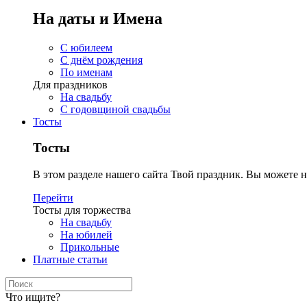
На даты и Имена
С юбилеем
С днём рождения
По именам
Для праздников
На свадьбу
С годовщиной свадьбы
Тосты
Тосты
В этом разделе нашего сайта Твой праздник. Вы можете н
Перейти
Тосты для торжества
На свадьбу
На юбилей
Прикольные
Платные статьи
Что ищите?