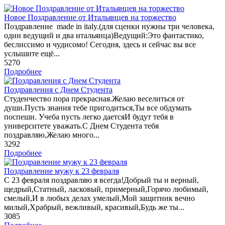
Новое Поздравление от Итальянцев на торжество
Поздравление made in italy.(для сценки нужны три человека,
один ведущий и два итальянца)Ведущий:Это фантастико,
беслиссимо и чудисомо! Сегодня, здесь и сейчас вы все
услышите ещё...
5270
Подробнее
Поздравления с Днем Студента
Студенчество пора прекрасная.Желаю веселиться от
души.Пусть знания тебе пригодиться,Ты все обдумать
поспеши. Учеба пусть легко даетсяИ будут тебя в
университете уважать.С Днем Студента тебя
поздравляю,Желаю много...
3292
Подробнее
Поздравление мужу к 23 февраля
С 23 февраля поздравляю я всегда!Добрый ты и верный,
щедрый,Статный, ласковый, примерный,Горячо любимый,
смелый,И в любых делах умелый,Мой защитник вечно
милый,Храбрый, вежливый, красивый,Будь же ты...
3085