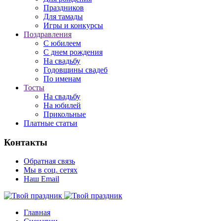
Праздников
Для тамады
Игры и конкурсы
Поздравления
С юбилеем
С днем рождения
На свадьбу
Годовщины свадеб
По именам
Тосты
На свадьбу
На юбилей
Прикольные
Платные статьи
Контакты
Обратная связь
Мы в соц. сетях
Наш Email
Главная