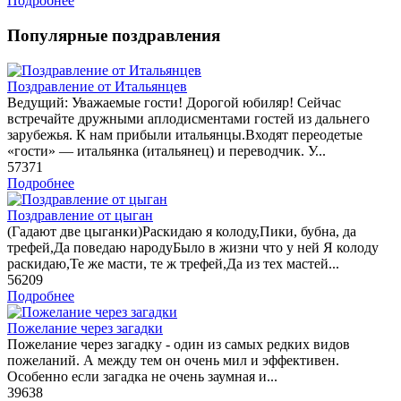
Подробнее
Популярные поздравления
Поздравление от Итальянцев
Ведущий: Уважаемые гости! Дорогой юбиляр! Сейчас
встречайте дружными аплодисментами гостей из дальнего
зарубежья. К нам прибыли итальянцы.Входят переодетые
«гости» — итальянка (итальянец) и переводчик. У...
57371
Подробнее
Поздравление от цыган
(Гадают две цыганки)Раскидаю я колоду,Пики, бубна, да
трефей,Да поведаю народуБыло в жизни что у ней Я колоду
раскидаю,Те же масти, те ж трефей,Да из тех мастей...
56209
Подробнее
Пожелание через загадки
Пожелание через загадку - один из самых редких видов
пожеланий. А между тем он очень мил и эффективен.
Особенно если загадка не очень заумная и...
39638