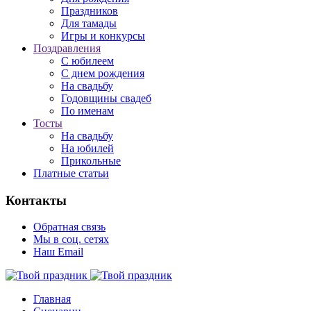
Праздников
Для тамады
Игры и конкурсы
Поздравления
С юбилеем
С днем рождения
На свадьбу
Годовщины свадеб
По именам
Тосты
На свадьбу
На юбилей
Прикольные
Платные статьи
Контакты
Обратная связь
Мы в соц. сетях
Наш Email
Главная