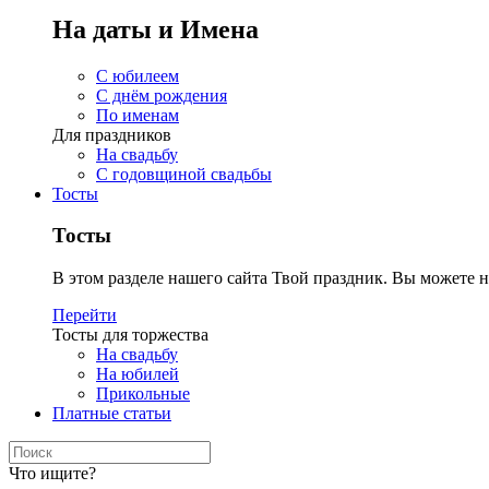
На даты и Имена
С юбилеем
С днём рождения
По именам
Для праздников
На свадьбу
С годовщиной свадьбы
Тосты
Тосты
В этом разделе нашего сайта Твой праздник. Вы можете н
Перейти
Тосты для торжества
На свадьбу
На юбилей
Прикольные
Платные статьи
Что ищите?