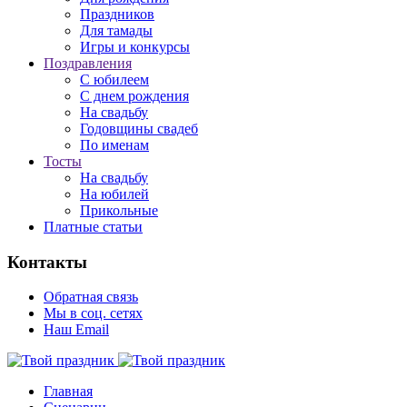
Праздников
Для тамады
Игры и конкурсы
Поздравления
С юбилеем
С днем рождения
На свадьбу
Годовщины свадеб
По именам
Тосты
На свадьбу
На юбилей
Прикольные
Платные статьи
Контакты
Обратная связь
Мы в соц. сетях
Наш Email
Главная