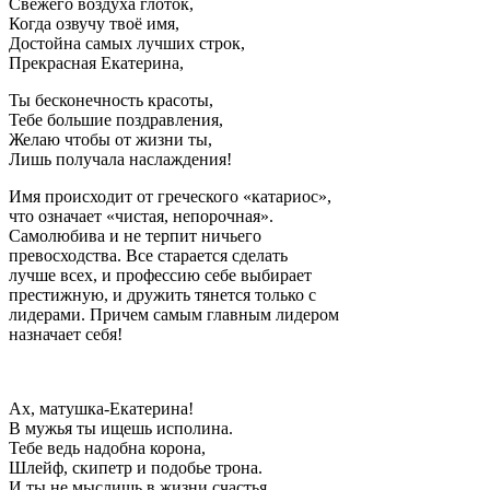
Свежего воздуха глоток,
Когда озвучу твоё имя,
Достойна самых лучших строк,
Прекрасная Екатерина,
Ты бесконечность красоты,
Тебе большие поздравления,
Желаю чтобы от жизни ты,
Лишь получала наслаждения!
Имя происходит от греческого «катариос»,
что означает «чистая, непорочная».
Самолюбива и не терпит ничьего
превосходства. Все старается сделать
лучше всех, и профессию себе выбирает
престижную, и дружить тянется только с
лидерами. Причем самым главным лидером
назначает себя!
Ах, матушка-Екатерина!
В мужья ты ищешь исполина.
Тебе ведь надобна корона,
Шлейф, скипетр и подобье трона.
И ты не мыслишь в жизни счастья