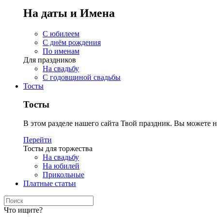
На даты и Имена
С юбилеем
С днём рождения
По именам
Для праздников
На свадьбу
С годовщиной свадьбы
Тосты
Тосты
В этом разделе нашего сайта Твой праздник. Вы можете н
Перейти
Тосты для торжества
На свадьбу
На юбилей
Прикольные
Платные статьи
Что ищите?