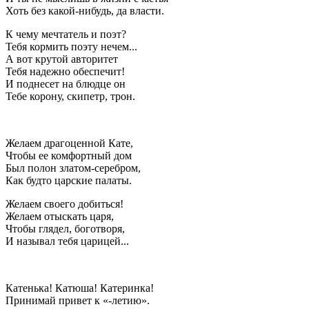
Хоть без какой-нибудь, да власти.
К чему мечтатель и поэт?
Тебя кормить поэту нечем...
А вот крутой авторитет
Тебя надежно обеспечит!
И поднесет на блюдце он
Тебе корону, скипетр, трон.
Желаем драгоценной Кате,
Чтобы ее комфортный дом
Был полон златом-серебром,
Как будто царские палаты.
Желаем своего добиться!
Желаем отыскать царя,
Чтобы глядел, боготворя,
И называл тебя царицей...
Катенька! Катюша! Катеринка!
Принимай привет к «-летию».