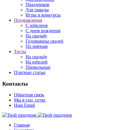
Праздников
Для тамады
Игры и конкурсы
Поздравления
С юбилеем
С днем рождения
На свадьбу
Годовщины свадеб
По именам
Тосты
На свадьбу
На юбилей
Прикольные
Платные статьи
Контакты
Обратная связь
Мы в соц. сетях
Наш Email
Главная