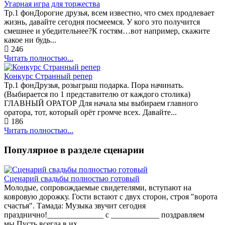
Угарная игра для торжества
Тр.1 фонДорогие друзья, всем известно, что смех продлевает
жизнь, давайте сегодня посмеемся. У кого это получится
смешнее и убедительнее?К гостям…вот например, скажите
какое ни будь...
246
Читать полностью...
Конкурс Странный репер
Тр.1 фонДрузья, розыгрыш подарка. Пора начинать.
(Выбирается по 1 представителю от каждого столика)
ГЛАВНЫЙ ОРАТОР Для начала мы выбираем главного
оратора, тот, который орёт громче всех. Давайте...
186
Читать полностью...
Популярное в разделе сценарии
Сценарий свадьбы полностью готовый
Молодые, сопровождаемые свидетелями, вступают на
ковровую дорожку. Гости встают с двух сторон, строя "ворота
счастья". Тамада: Музыка звучит сегодня
празднично!______________ с ____________ поздравляем
мы,Пусть всегда в их...