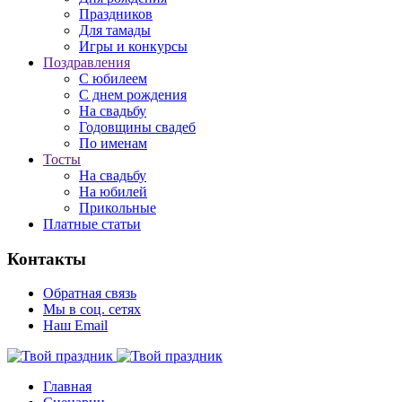
Праздников
Для тамады
Игры и конкурсы
Поздравления
С юбилеем
С днем рождения
На свадьбу
Годовщины свадеб
По именам
Тосты
На свадьбу
На юбилей
Прикольные
Платные статьи
Контакты
Обратная связь
Мы в соц. сетях
Наш Email
Главная